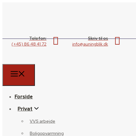
Telefon:
Skriv til os
(+45) 86 48 41 72
info@auningblik.dk
Forside
Privat
VVS arbejde
Boligopvarmning